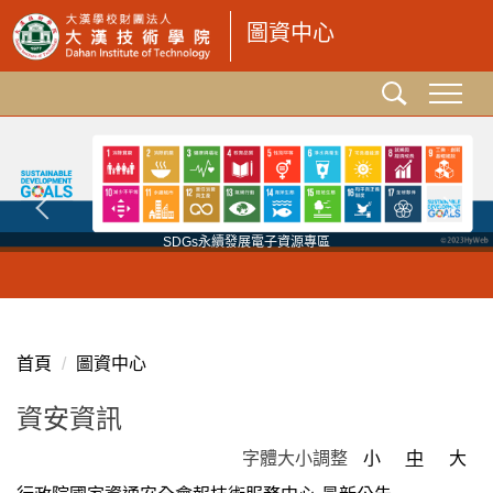
跳
圖資中心
到
主
要
內
容
區
SDGs永續發展電子資源專區
首頁
圖資中心
資安資訊
字體大小調整
小
中
大