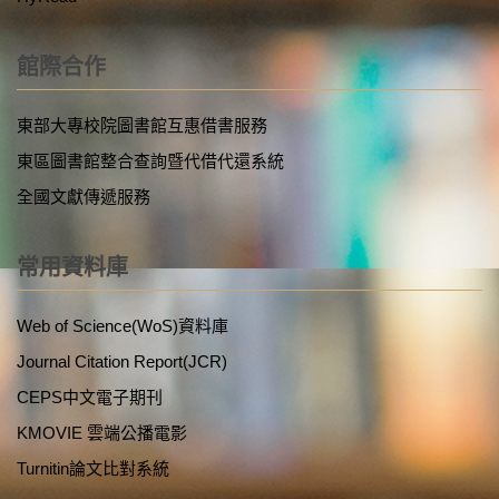
館際合作
東部大專校院圖書館互惠借書服務
東區圖書館整合查詢暨代借代還系統
全國文獻傳遞服務
常用資料庫
Web of Science(WoS)資料庫
Journal Citation Report(JCR)
CEPS中文電子期刊
KMOVIE 雲端公播電影
Turnitin論文比對系統