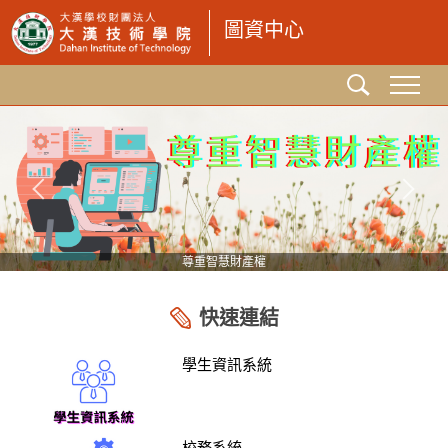
跳
圖資中心
到
主
要
內
容
區
尊重智慧財產權
快速連結
學生資訊系統
校務系統